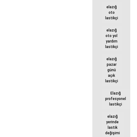
elazığ
oto
lastikçi
elazığ
oto yol
yardım
lastikçi
elazığ
pazar
günü
açık
lastikçi
Elazığ
profesyonel
lastikçi
elazığ
yerinde
lastik
değişimi