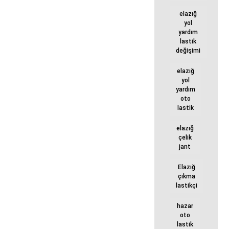
elazığ
yol
yardım
lastik
değişimi
elazığ
yol
yardım
oto
lastik
elazığ
çelik
jant
Elazığ
çıkma
lastikçi
hazar
oto
lastik