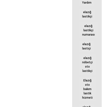
Yardım
elazığ
lastikçi
elazığ
lastikçi
numarası
elazığ
lastiçi
elazığ
nöbetçi
oto
lastikçi
Elazığ
oto
bakım
lastik
hizmeti