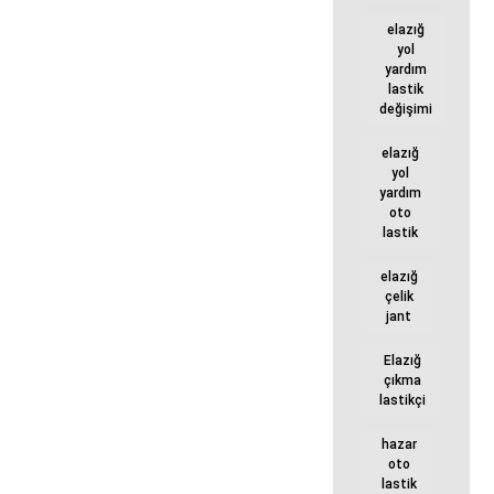
elazığ
yol
yardım
lastik
değişimi
elazığ
yol
yardım
oto
lastik
elazığ
çelik
jant
Elazığ
çıkma
lastikçi
hazar
oto
lastik