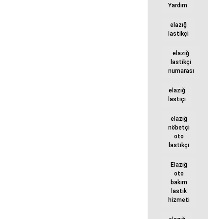
Yardım
elazığ
lastikçi
elazığ
lastikçi
numarası
elazığ
lastiçi
elazığ
nöbetçi
oto
lastikçi
Elazığ
oto
bakım
lastik
hizmeti