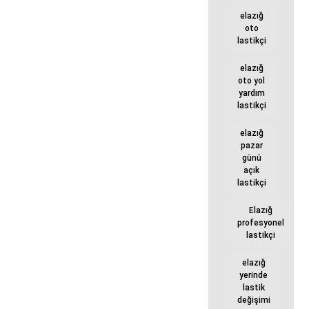
elazığ
oto
lastikçi
elazığ
oto yol
yardım
lastikçi
elazığ
pazar
günü
açık
lastikçi
Elazığ
profesyonel
lastikçi
elazığ
yerinde
lastik
değişimi