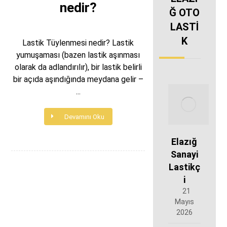
nedir?
Ğ OTO
LASTİ
K
Lastik Tüylenmesi nedir? Lastik
yumuşaması (bazen lastik aşınması
olarak da adlandırılır), bir lastik belirli
bir açıda aşındığında meydana gelir –
...
Devamını Oku
Elazığ
Sanayi
Lastikç
i
21
Mayıs
2026