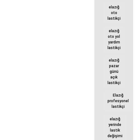
elazığ
oto
lastikçi
elazığ
oto yol
yardım
lastikçi
elazığ
pazar
günü
açık
lastikçi
Elazığ
profesyonel
lastikçi
elazığ
yerinde
lastik
değişimi