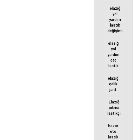
elazığ
yol
yardım
lastik
değişimi
elazığ
yol
yardım
oto
lastik
elazığ
çelik
jant
Elazığ
çıkma
lastikçi
hazar
oto
lastik