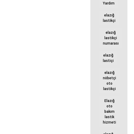
Yardım
elazığ
lastikçi
elazığ
lastikçi
numarası
elazığ
lastiçi
elazığ
nöbetçi
oto
lastikçi
Elazığ
oto
bakım
lastik
hizmeti